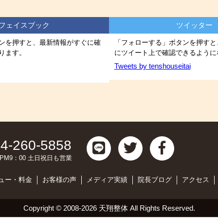
フェイスブック
ツイッター
ンを押すと、最新情報がすぐに確
「フォローする」ボタンを押すと
ります。
にツイート上で確認できるように
Tweets by tenshouseitai
4-260-5858
0～PM9：00 土日祝日も営業
ュー・料金
お客様の声
メディア実績
院長ブログ
アクセス
Copyright ©
2008-2026 天翔整体
All Rights Reserved.