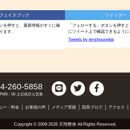
フェイスブック
ツイッター
ンを押すと、最新情報がすぐに確
「フォローする」ボタンを押すと
ります。
にツイート上で確認できるように
Tweets by tenshouseitai
4-260-5858
0～PM9：00 土日祝日も営業
ュー・料金
お客様の声
メディア実績
院長ブログ
アクセス
Copyright ©
2008-2026 天翔整体
All Rights Reserved.