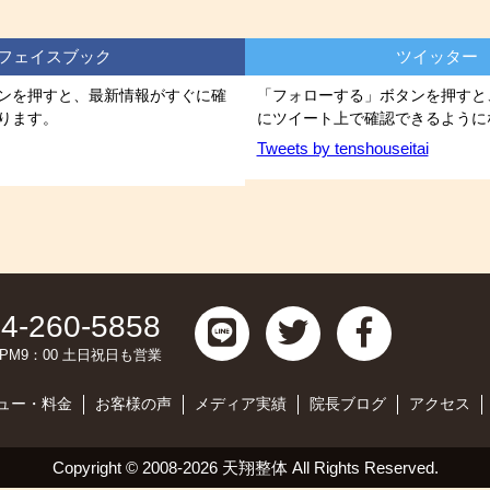
フェイスブック
ツイッター
ンを押すと、最新情報がすぐに確
「フォローする」ボタンを押すと
ります。
にツイート上で確認できるように
Tweets by tenshouseitai
4-260-5858
0～PM9：00 土日祝日も営業
ュー・料金
お客様の声
メディア実績
院長ブログ
アクセス
Copyright ©
2008-2026 天翔整体
All Rights Reserved.