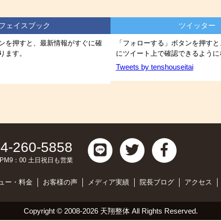
フェイスブック
ツイッター
ンを押すと、最新情報がすぐに確
「フォローする」ボタンを押すと
ります。
にツイート上で確認できるように
Tweets by tenshouseitai
4-260-5858
0～PM9：00 土日祝日も営業
ュー・料金
お客様の声
メディア実績
院長ブログ
アクセス
Copyright ©
2008-2026 天翔整体
All Rights Reserved.